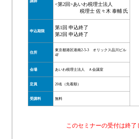
講師
<第2回>あいわ税理士法人
税理士 佐々木 泰輔 氏
第1回 申込終了
申込期限
第2回 申込終了
東京都港区港南2-5-3 オリックス品川ビル
住所
4F
会場
あいわ税理士法人 Ａ会議室
定員
20名（先着順）
受講料
無料
このセミナーの受付は終了