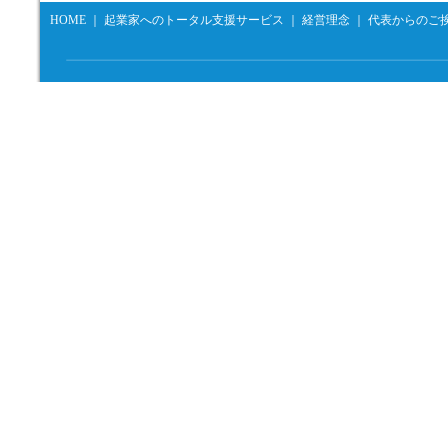
HOME
｜
起業家へのトータル支援サービス
｜
経営理念
｜
代表からのご